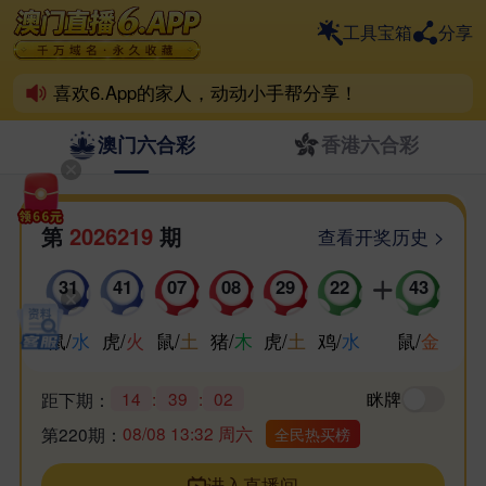
一个6.App，整个六合界
工具宝箱
分享
6.App离不开彩民支持！
喜欢6.App的家人，动动小手帮分享！
祝各位好运爆棚，天天喜中百万！
澳门六合彩
香港六合彩
第
2026219
期
查看开奖历史 >
31
41
07
08
29
22
43
鼠
/
水
虎
/
火
鼠
/
土
猪
/
木
虎
/
土
鸡
/
水
鼠
/
金
14
:
39
:
02
眯牌
距下期：
08/08 13:32 周六
第220期：
全民热买榜
进入直播间