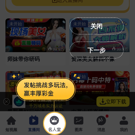
未开始
未开始
关闭
下一步
99.9万
99.9万
师妹带你研码
资深美女解四不像
未开始
未开始
澳门直播 6.APP
立即下载
99.9万
99.9万
千万域名实力认证
最新最好玩的澳6水果机
内幕十码直播间
未开始
未开始
短视频
直播间
名人堂
图库
消息
我的